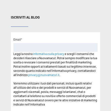
ISCRIVITI AL BLOG
Email
*
Leggi la nostra
informativa sulla privacy
e scegli i consensi che
desideri rilasciare a Nuovamacut. Potrai sempre modificare la tua
scelta o revocare i consensi prestati per finalità di marketing.
Potrai inoltre opporti ai trattamenti basati sul legittimo interesse,
secondo quanto indicato nell’informativa privacy, contattandoci
all’indirizzo
privacy@nuovamacut.it
.
Vorremmo utilizzare i tuoi dati personali, inclusi quelli relativi
all'utilizzo del sito e dei prodotti e servizi di Nuovamacut, per
aggiornarti via email, posta, messaggi istantanei, chat o
contattarti al telefono su novità e offerte commerciali di prodotti
e servizi di Nuovamacut ovvero per le altre iniziative di marketing
indicate nell'informativa