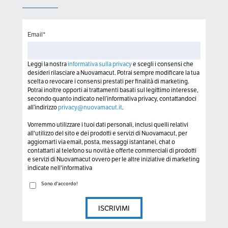
Email
*
Leggi la nostra
informativa sulla privacy
e scegli i consensi che
desideri rilasciare a Nuovamacut. Potrai sempre modificare la tua
scelta o revocare i consensi prestati per finalità di marketing.
Potrai inoltre opporti ai trattamenti basati sul legittimo interesse,
secondo quanto indicato nell’informativa privacy, contattandoci
all’indirizzo
privacy@nuovamacut.it
.
Vorremmo utilizzare i tuoi dati personali, inclusi quelli relativi
all'utilizzo del sito e dei prodotti e servizi di Nuovamacut, per
aggiornarti via email, posta, messaggi istantanei, chat o
contattarti al telefono su novità e offerte commerciali di prodotti
e servizi di Nuovamacut ovvero per le altre iniziative di marketing
indicate nell'informativa
Sono d'accordo!