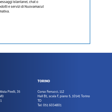
messaggi istantanei, chat o
rodotti e servizi di Nuovamacut
rmativa.
TORINO
ista Pirelli, 35
Corso Ferrucci, 112
MI)
Hall B1, scala F, piano 5, 10141 Torino
01
TO
Tel: 051 6034801