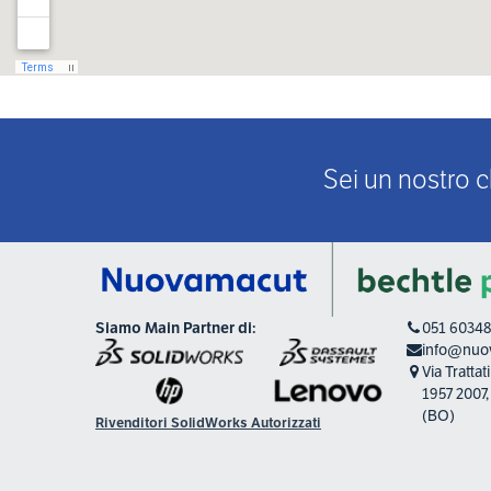
Sei un nostro c
Siamo Main Partner di:
051 6034
info@nuov
Via Tratta
1957 2007
(BO)
Rivenditori SolidWorks Autorizzati