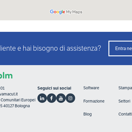
liente e hai bisogno di assistenza?
Entra ne
Software
Stampa
801
Seguici sui social
amacut.it
ti Comunitari Europei
Formazione
Settori
, 5 40127 Bologna
Blog
Contatt