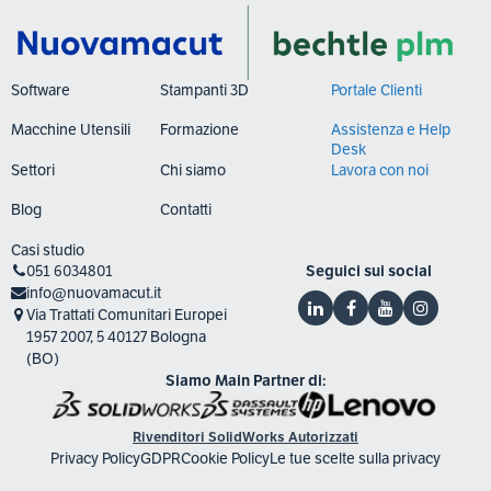
Software
Stampanti 3D
Portale Clienti
Macchine Utensili
Formazione
Assistenza e Help
Desk
Settori
Chi siamo
Lavora con noi
Blog
Contatti
Casi studio
051 6034801
Seguici sui social
info@nuovamacut.it
Via Trattati Comunitari Europei
1957 2007, 5 40127 Bologna
(BO)
Siamo Main Partner di:
Rivenditori SolidWorks Autorizzati
Privacy Policy
GDPR
Cookie Policy
Le tue scelte sulla privacy