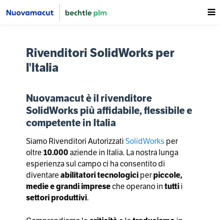
Rivenditori SolidWorks per
l'Italia
Nuovamacut è il rivenditore
SolidWorks più affidabile, flessibile e
competente in Italia
Siamo Rivenditori Autorizzati
SolidWorks
per
oltre
10.000
aziende in Italia. La nostra lunga
esperienza sul campo ci ha consentito di
diventare
abilitatori tecnologici
per
piccole,
medie e grandi
imprese
che operano in
tutti
i
settori produttivi
.