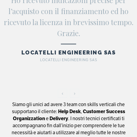
Ho ricevuto indicazioni precise per
l’acquisto con il finanziamento ed ho
ricevuto la licenza in brevissimo tempo.
Grazie.
LOCATELLI ENGINEERING SAS
LOCATELLI ENGINEERING SAS
Siamo gli unici ad avere 3 team con skills verticali che
supportano il cliente:
Help Desk
,
Customer Success
Organizzation
e
Delivery
. I nostri tecnici certificati ti
accompagnano fin dall’inizio per comprendere le tue
necessità e aiutarti a utilizzare al meglio tutte le nostre