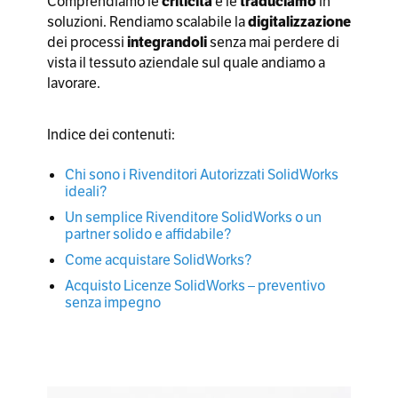
Comprendiamo le
criticità
e le
traduciamo
in
soluzioni. Rendiamo scalabile la
digitalizzazione
dei processi
integrandoli
senza mai perdere di
vista il tessuto aziendale sul quale andiamo a
lavorare.
Indice dei contenuti:
Chi sono i Rivenditori Autorizzati SolidWorks
ideali?
Un semplice Rivenditore SolidWorks o un
partner solido e affidabile?
Come acquistare SolidWorks?
Acquisto Licenze SolidWorks – preventivo
senza impegno