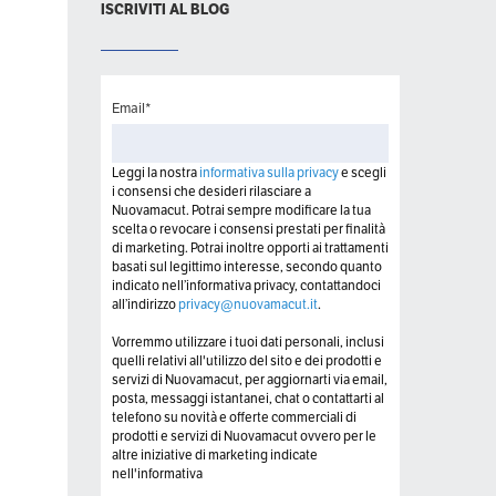
ISCRIVITI AL BLOG
Email
*
Leggi la nostra
informativa sulla privacy
e scegli
i consensi che desideri rilasciare a
Nuovamacut. Potrai sempre modificare la tua
scelta o revocare i consensi prestati per finalità
di marketing. Potrai inoltre opporti ai trattamenti
basati sul legittimo interesse, secondo quanto
indicato nell’informativa privacy, contattandoci
all’indirizzo
privacy@nuovamacut.it
.
Vorremmo utilizzare i tuoi dati personali, inclusi
quelli relativi all'utilizzo del sito e dei prodotti e
servizi di Nuovamacut, per aggiornarti via email,
posta, messaggi istantanei, chat o contattarti al
telefono su novità e offerte commerciali di
prodotti e servizi di Nuovamacut ovvero per le
altre iniziative di marketing indicate
nell'informativa