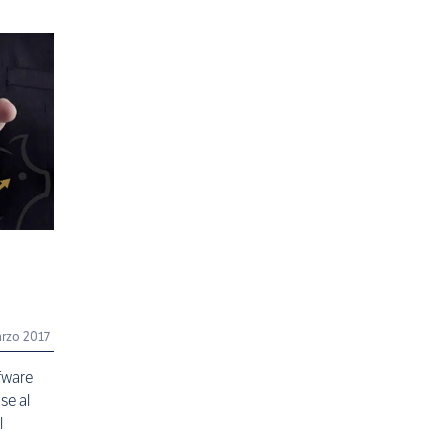
rzo 2017
tfware
se al
l