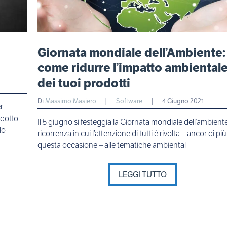
i
Giornata mondiale dell’Ambiente:
come ridurre l’impatto ambiental
dei tuoi prodotti
Di
Massimo Masiero
|
Software
|
4 Giugno 2021
r
odotto
Il 5 giugno si festeggia la Giornata mondiale dell’ambient
lo
ricorrenza in cui l’attenzione di tutti è rivolta – ancor di più
questa occasione – alle tematiche ambiental
LEGGI TUTTO