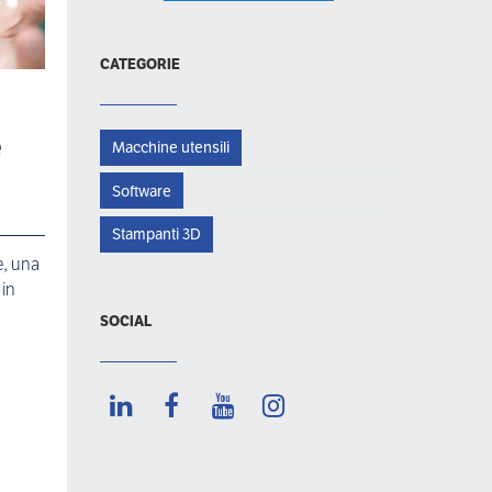
CATEGORIE
e
Macchine utensili
Software
Stampanti 3D
e, una
 in
SOCIAL