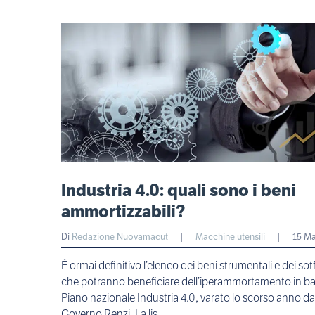
Industria 4.0: quali sono i beni
ammortizzabili?
Di
Redazione Nuovamacut
|
Macchine utensili
|
15 Ma
È ormai definitivo l’elenco dei beni strumentali e dei so
che potranno beneficiare dell’iperammortamento in ba
Piano nazionale Industria 4.0, varato lo scorso anno da
Governo Renzi. La lis