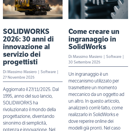
SOLIDWORKS
Come creare un
2026: 30 anni di
ingranaggio in
innovazione al
SolidWorks
servizio dei
Di
Massimo Masiero
|
Software
|
progettisti
30 Settembre 2025
Di
Massimo Masiero
|
Software
|
Un ingranaggio è un
27 Novembre 2025
meccanismo utilizzato per
trasmettere un momento
Aggiornato il 27/11/2025. Dal
meccanico da un oggetto ad
1995, anno del suo lancio,
un altro. In questo articolo,
SOLIDWORKS ha
analizzerò com’è fatto, come
rivoluzionato il mondo della
realizzarlo in SolidWorks e
progettazione, diventando
dove reperire online dei
sinonimo di semplicità,
modelli già pronti. Nel caso
potenza e innovazione. Nel