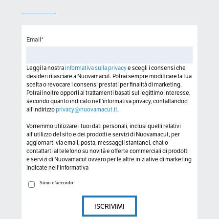
Email
*
Leggi la nostra
informativa sulla privacy
e scegli i consensi che
desideri rilasciare a Nuovamacut. Potrai sempre modificare la tua
scelta o revocare i consensi prestati per finalità di marketing.
Potrai inoltre opporti ai trattamenti basati sul legittimo interesse,
secondo quanto indicato nell’informativa privacy, contattandoci
all’indirizzo
privacy@nuovamacut.it
.
Vorremmo utilizzare i tuoi dati personali, inclusi quelli relativi
all'utilizzo del sito e dei prodotti e servizi di Nuovamacut, per
aggiornarti via email, posta, messaggi istantanei, chat o
contattarti al telefono su novità e offerte commerciali di prodotti
e servizi di Nuovamacut ovvero per le altre iniziative di marketing
indicate nell'informativa
Sono d'accordo!