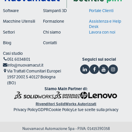
Software
Stampanti 3D
Portale Clienti
Macchine Utensili
Formazione
Assistenza e Help
Desk
Settori
Chi siamo
Lavora con noi
Blog
Contatti
Casi studio
051 6034801
Seguici sui social
info@nuovamacut.it
Via Trattati Comunitari Europei
1957 2007, 5 40127 Bologna
(BO)
Siamo Main Partner di:
Rivenditori SolidWorks Autorizzati
Privacy Policy
GDPR
Cookie Policy
Le tue scelte sulla privacy
Nuovamacut Automazione Spa - P.IVA: 01415390358