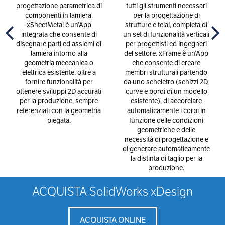
progettazione parametrica di
tutti gli strumenti necessari
componenti in lamiera.
per la progettazione di
xSheetMetal è un’App
strutture e telai, completa di
integrata che consente di
un set di funzionalità verticali
disegnare parti ed assiemi di
per progettisti ed ingegneri
lamiera intorno alla
del settore. xFrame è un’App
geometria meccanica o
che consente di creare
elettrica esistente, oltre a
membri strutturali partendo
fornire funzionalità per
da uno scheletro (schizzi 2D,
ottenere sviluppi 2D accurati
curve e bordi di un modello
per la produzione, sempre
esistente), di accorciare
referenziati con la geometria
automaticamente i corpi in
piegata.
funzione delle condizioni
geometriche e delle
necessità di progettazione e
di generare automaticamente
la distinta di taglio per la
produzione.
ACQUISTA SolidWorks xDesign
ACQUISTA ONLINE