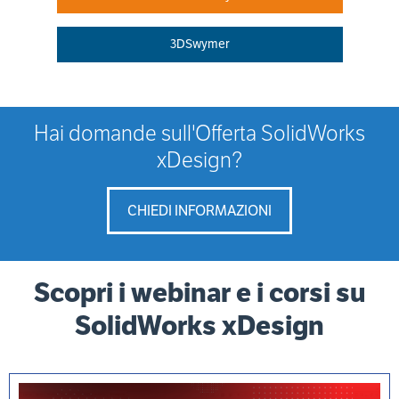
3DSwymer
Hai domande sull'Offerta SolidWorks
xDesign?
CHIEDI INFORMAZIONI
Scopri i webinar e i corsi su
SolidWorks xDesign