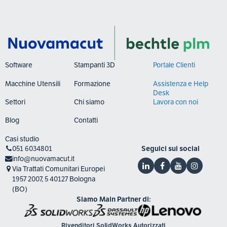
Software
Stampanti 3D
Portale Clienti
Macchine Utensili
Formazione
Assistenza e Help
Desk
Settori
Chi siamo
Lavora con noi
Blog
Contatti
Casi studio
051 6034801
Seguici sui social
info@nuovamacut.it
Via Trattati Comunitari Europei
1957 2007, 5 40127 Bologna
(BO)
Siamo Main Partner di:
Rivenditori SolidWorks Autorizzati