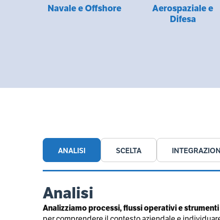
Navale e Offshore
Aerospaziale e
Difesa
ANALISI
SCELTA
INTEGRAZIO
Analisi
Analizziamo processi, flussi operativi e strumenti
per comprendere il contesto aziendale e individuare 