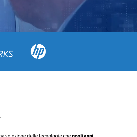
e
una selezione delle tecnologie che
negli anni