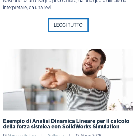
Nascono da un disegno poco chiaro, da una quota difficile da
interpretare, da una revi
LEGGI TUTTO
Esempio di Analisi Dinamica Lineare per il calcolo
della forza sismica con SolidWorks Simulation
Di
Marcello Bottura
|
Software
|
12 Marzo 2025