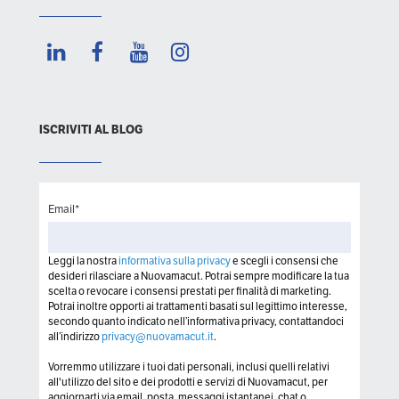
ISCRIVITI AL BLOG
Email
*
Leggi la nostra
informativa sulla privacy
e scegli i consensi che
desideri rilasciare a Nuovamacut. Potrai sempre modificare la tua
scelta o revocare i consensi prestati per finalità di marketing.
Potrai inoltre opporti ai trattamenti basati sul legittimo interesse,
secondo quanto indicato nell’informativa privacy, contattandoci
all’indirizzo
privacy@nuovamacut.it
.
Vorremmo utilizzare i tuoi dati personali, inclusi quelli relativi
all'utilizzo del sito e dei prodotti e servizi di Nuovamacut, per
aggiornarti via email, posta, messaggi istantanei, chat o