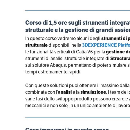
Corso di 1,5 ore sugli strumenti integra
strutturale e la gestione di grandi assi
In questo corso vedremo alcuni degli
strumenti di 
strutturale
disponibili nella
3DEXPERIENCE Platf
le funzionalità verticali di Catia V6 per la
gestione de
strumenti di analisi strutturale integrate di
Structur
sul solutore Abaqus, permettano di poter simulare sc
tempi estremamente rapidi.
Con queste soluzioni puoi ottenere il massimo dall
combinata con l’
analisi
e la
simulazione
. I team dei
varie fasi dello sviluppo prodotto possono creare e an
meccanici e non solo, in un unico ambiente di lavoro
Cosa imparerai in questo corso