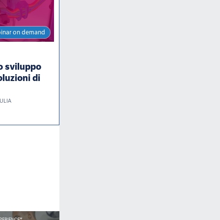
inar on demand
lo sviluppo
luzioni di
MULIA