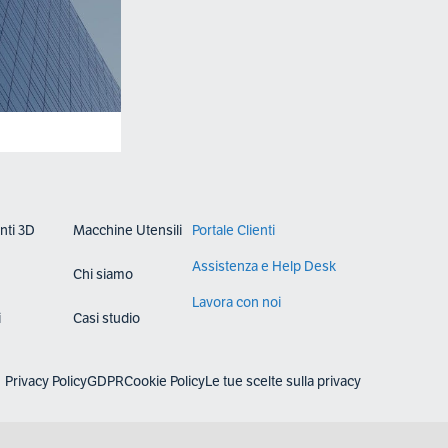
nti 3D
Macchine Utensili
Portale Clienti
Assistenza e Help Desk
Chi siamo
Lavora con noi
i
Casi studio
Privacy Policy
GDPR
Cookie Policy
Le tue scelte sulla privacy