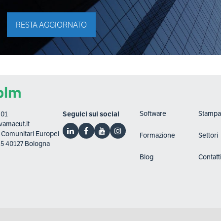
RESTA AGGIORNATO
Software
Stampa
801
Seguici sui social
amacut.it
ti Comunitari Europei
Formazione
Settori
, 5 40127 Bologna
Blog
Contatt