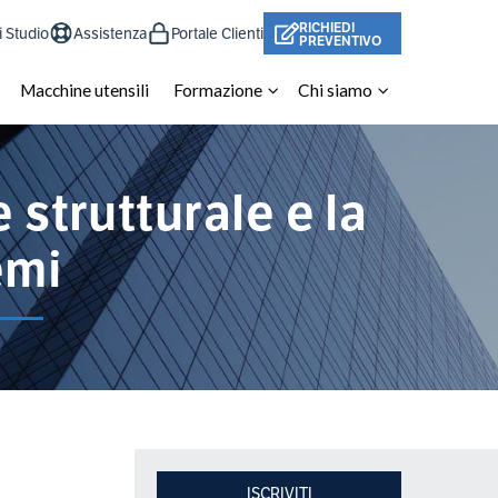
RICHIEDI
i Studio
Assistenza
Portale Clienti
PREVENTIVO
Macchine utensili
Formazione
Chi siamo
 strutturale e la
emi
ISCRIVITI