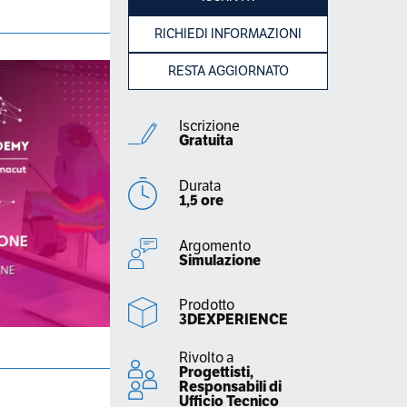
RICHIEDI INFORMAZIONI
RESTA AGGIORNATO
Iscrizione
Gratuita
Durata
1,5 ore
Argomento
Simulazione
Prodotto
3DEXPERIENCE
Rivolto a
Progettisti,
Responsabili di
Ufficio Tecnico