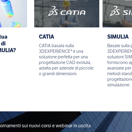
tua
CATIA
SIMULIA
 di
CATIA basata sulla
Basate sulla 
MULIA?
3DEXPERIENCE® è una
3DEXPERIEN
soluzione perfetta per una
soluzioni SI
progettazione CAD evoluta,
forniscono a
adatta per aziende di piccole
avanzate per
o grandi dimensioni.
metodi stand
progettazione
simulazione.
iornamenti sui nuovi corsi e webinar in uscita