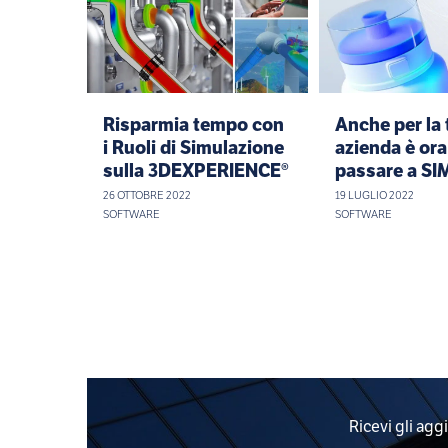
Risparmia tempo con
Anche per la 
i Ruoli di Simulazione
azienda è ora
sulla 3DEXPERIENCE®
passare a SI
26 OTTOBRE 2022
19 LUGLIO 2022
SOFTWARE
SOFTWARE
Ricevi gli agg