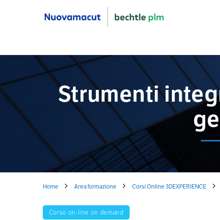
Strumenti integr
ge
Home
Area formazione
Corsi Online 3DEXPERIENCE
Corso on-line on demand