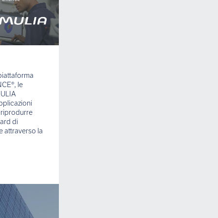
piattaforma
CE®, le
MULIA
pplicazioni
 riprodurre
ard di
 attraverso la