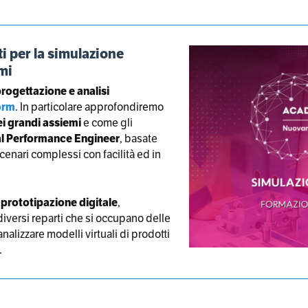
ti per la simulazione
emi
progettazione e analisi
orm
. In particolare approfondiremo
i grandi assiemi
e come gli
al Performance Engineer
, basate
enari complessi con facilità ed in
a
prototipazione digitale
,
 diversi reparti che si occupano delle
alizzare modelli virtuali di prodotti
.