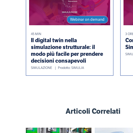
Webinar on demand
45 MIN
3 OR
Il digital twin nella
Co
simulazione strutturale: il
Sim
modo più facile per prendere
SIMU
decisioni consapevoli
SIMULAZIONE
Prodotto: SIMULIA
Articoli Correlati