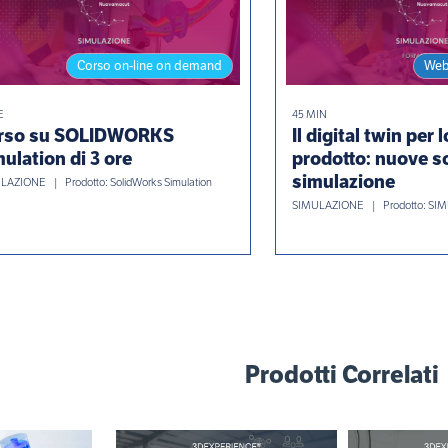
Corso on-line on demand
Web
E
45 MIN
rso su SOLIDWORKS
Il digital twin per 
ulation di 3 ore
prodotto: nuove so
simulazione
LAZIONE
Prodotto: SolidWorks Simulation
SIMULAZIONE
Prodotto: SI
Prodotti Correlati