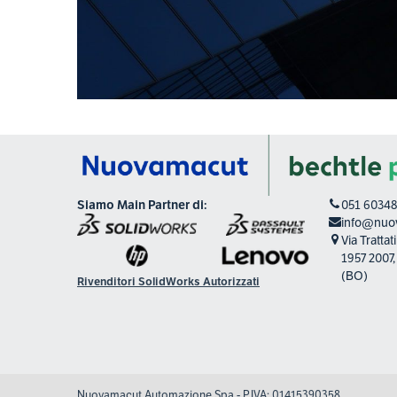
Siamo Main Partner di:
051 6034
info@nuov
Via Tratta
1957 2007
(BO)
Rivenditori SolidWorks Autorizzati
Nuovamacut Automazione Spa - P.IVA: 01415390358