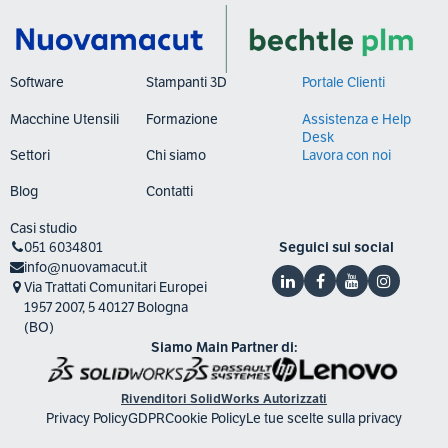
Software
Stampanti 3D
Portale Clienti
Macchine Utensili
Formazione
Assistenza e Help
Desk
Settori
Chi siamo
Lavora con noi
Blog
Contatti
Casi studio
051 6034801
Seguici sui social
info@nuovamacut.it
Via Trattati Comunitari Europei
1957 2007, 5 40127 Bologna
(BO)
Siamo Main Partner di:
Rivenditori SolidWorks Autorizzati
Privacy Policy
GDPR
Cookie Policy
Le tue scelte sulla privacy