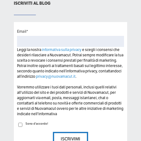
ISCRIVITI AL BLOG
Email
*
Leggi la nostra
informativa sulla privacy
e scegli i consensi che
desideri rilasciare a Nuovamacut. Potrai sempre modificare la tua
scelta o revocare i consensi prestati per finalità di marketing.
Potrai inoltre opporti ai trattamenti basati sul legittimo interesse,
secondo quanto indicato nell’informativa privacy, contattandoci
all’indirizzo
privacy@nuovamacut.it
.
Vorremmo utilizzare i tuoi dati personali, inclusi quelli relativi
all'utilizzo del sito e dei prodotti e servizi di Nuovamacut, per
aggiornarti via email, posta, messaggi istantanei, chat o
contattarti al telefono su novità e offerte commerciali di prodotti
e servizi di Nuovamacut ovvero per le altre iniziative di marketing
indicate nell'informativa
Sono d'accordo!