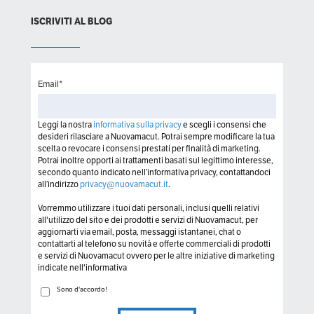
ISCRIVITI AL BLOG
Email
*
Leggi la nostra
informativa sulla privacy
e scegli i consensi che
desideri rilasciare a Nuovamacut. Potrai sempre modificare la tua
scelta o revocare i consensi prestati per finalità di marketing.
Potrai inoltre opporti ai trattamenti basati sul legittimo interesse,
secondo quanto indicato nell’informativa privacy, contattandoci
all’indirizzo
privacy@nuovamacut.it
.
Vorremmo utilizzare i tuoi dati personali, inclusi quelli relativi
all'utilizzo del sito e dei prodotti e servizi di Nuovamacut, per
aggiornarti via email, posta, messaggi istantanei, chat o
contattarti al telefono su novità e offerte commerciali di prodotti
e servizi di Nuovamacut ovvero per le altre iniziative di marketing
indicate nell'informativa
Sono d'accordo!