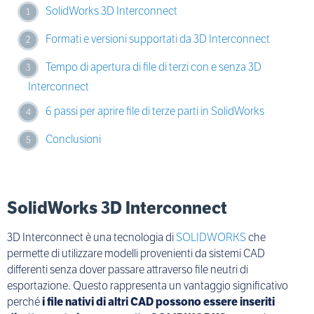
SolidWorks 3D Interconnect
Formati e versioni supportati da 3D Interconnect
Tempo di apertura di file di terzi con e senza 3D
Interconnect
6 passi per aprire file di terze parti in SolidWorks
Conclusioni
SolidWorks 3D Interconnect
3D Interconnect è una tecnologia di
SOLIDWORKS
che
permette di utilizzare modelli provenienti da sistemi CAD
differenti senza dover passare attraverso file neutri di
esportazione. Questo rappresenta un vantaggio significativo
perché
i file nativi di altri CAD possono essere inseriti