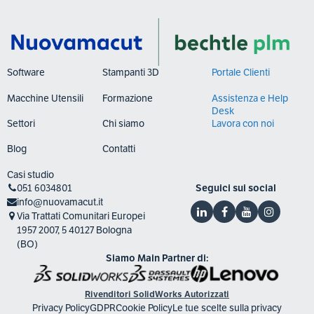
Software
Stampanti 3D
Portale Clienti
Macchine Utensili
Formazione
Assistenza e Help
Desk
Settori
Chi siamo
Lavora con noi
Blog
Contatti
Casi studio
051 6034801
Seguici sui social
info@nuovamacut.it
Via Trattati Comunitari Europei
1957 2007, 5 40127 Bologna
(BO)
Siamo Main Partner di:
Rivenditori SolidWorks Autorizzati
Privacy Policy
GDPR
Cookie Policy
Le tue scelte sulla privacy