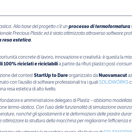
lastica.
Alla base del progetto c’è un
processo di termoformatura
onale Precious Plastic ed è stata ottimizzata attraverso software profe
a resa estetica
.
ortunità concrete di lavoro, innovazione e creatività: è questa la miss
i 100% riciclati e riciclabili
a partire da rifiuti plastici post-consum
izione del contest
StartUp to Dare
organizzato da
Nuovamacut
az
to con l’ausilio di software professionali tra i quali
SOLIDWORKS
c
resa estetica di alto livello.
-fondatore e amministratore delegato di Plastiz –
abbiamo modellato e
ne termo-statica. Con l’uso delle funzionalità di simulazione avanzat
perature, nonché gli spostamenti e le deformazioni delle piastre durante
 ottimizzare la struttura della macchina per migliorarne l’efficienza e