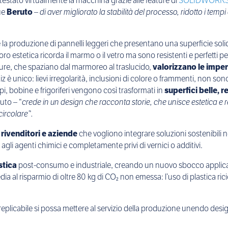
 testato virtualmente la macchina grazie alle feature di
SOLIDWORKS 
ue
Beruto
–
di aver migliorato la stabilità del processo, ridotto i temp
 la produzione di pannelli leggeri che presentano una superficie solid
o estetica ricorda il marmo o il vetro ma sono resistenti e perfetti per 
texture, che spaziano dal marmoreo al traslucido,
valorizzano le imperf
z è unico: lievi irregolarità, inclusioni di colore o frammenti, non so
i, bobine e frigoriferi vengono così trasformati in
superfici belle, r
uto – “
crede in un design che racconta storie, che unisce estetica e r
ircolare”.
, rivenditori e aziende
che vogliono integrare soluzioni sostenibili nei
agli agenti chimici e completamente privi di vernici o additivi.
stica
post-consumo e industriale, creando un nuovo sbocco applicat
dia al risparmio di oltre 80 kg di CO₂ non emessa: l’uso di plastica ric
replicabile si possa mettere al servizio della produzione unendo desi