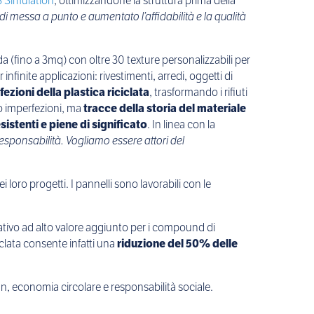
Simulation
, ottimizzandone la struttura prima della
i di messa a punto e aumentato l’affidabilità e la qualità
a (fino a 3mq) con oltre 30 texture personalizzabili per
infinite applicazioni: rivestimenti, arredi, oggetti di
ezioni della plastica riciclata
, trasformando i rifiuti
no imperfezioni, ma
tracce della storia del materiale
esistenti e piene di significato
. In linea con la
esponsabilità. Vogliamo essere attori del
 loro progetti. I pannelli sono lavorabili con le
ivo ad alto valore aggiunto per i compound di
iclata consente infatti una
riduzione del 50% delle
gn, economia circolare e responsabilità sociale.