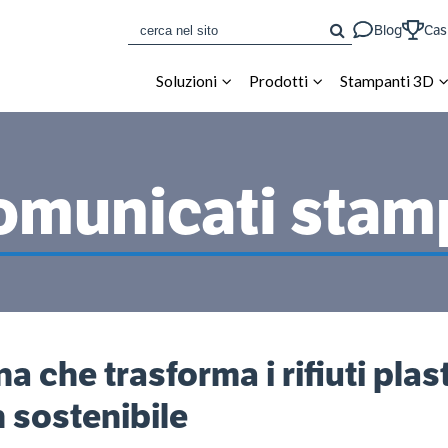
CERCA
Blog
Cas
Soluzioni
Prodotti
Stampanti 3D
omunicati stam
ana che trasforma i rifiuti plas
gn sostenibile