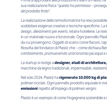
Prima di approdare alla produzione il team di Plastiz ha
sua realizzazione fisica “
questo ha permesso
– proseg
del prodotto finito”.
La realizzazione della termoformatrice ha reso possibile
soddisfare esigenze creative o tecniche specifiche. La lor
design, allestimenti per eventi, retail e hotellerie. Le 
in un materiale nuovo e funzionale. Ogni pannello Plasti
da cui provengono. Oggetti di scarto come flaconi, tapp
filosofia dei fondatori di Plastiz che – come dichiara Ber
cambiamento, promuovendo un’economia più equa e c
La startup si rivolge a
designer, studi di architettura
macchine da legno tradizionali, impermeabili, resistenti 
Nel solo 2024, Plastiz ha
rigenerato 10.000 kg di pla
polimeri riciclati. Ogni pannello prodotto equivale in me
emissioni
rispetto all’impiego di polimeri vergini.
Plastiz è un esempio di come l’ingegneria sostenibile e 