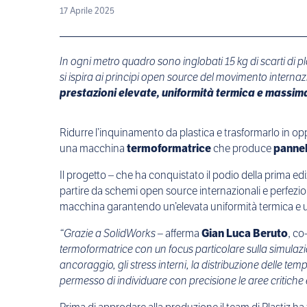
17 Aprile 2025
In ogni metro quadro sono inglobati 15 kg di scarti di p
si ispira ai principi open source del movimento internazi
prestazioni elevate, uniformità termica e massim
Ridurre l’inquinamento da plastica e trasformarlo in opp
una macchina
termoformatrice
che produce
pannell
Il progetto – che ha conquistato il podio della prima ed
partire da schemi open source internazionali e perfeziona
macchina garantendo un’elevata uniformità termica e una 
“Grazie a SolidWorks –
afferma
Gian Luca Beruto
, co
termoformatrice con un focus particolare sulla simulazio
ancoraggio, gli stress interni, la distribuzione delle tem
permesso di individuare con precisione le aree critiche e