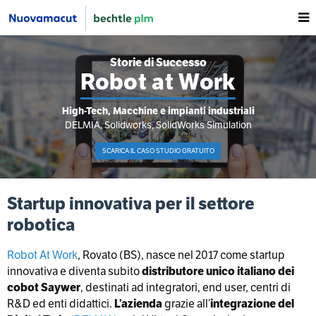
Storie di Successo
Robot at Work
High-Tech, Macchine e impianti industriali
DELMIA, Solidworks, SolidWorks Simulation
SCARICA IL CASO STUDIO GRATUITO
Startup innovativa per il settore
robotica
Robot At Work
, Rovato (BS), nasce nel 2017 come startup
innovativa e diventa subito
distributore unico italiano dei
cobot Saywer
, destinati ad integratori, end user, centri di
R&D ed enti didattici.
L’azienda
grazie all’
integrazione del